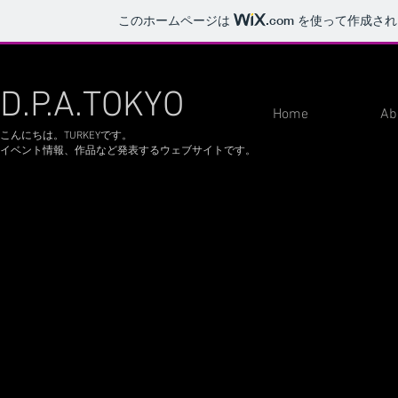
このホームページは
.com
を使って作成され
D.P.A.
TOKYO
Home
Ab
こんにちは。TURKEYです。
イベント情報、作品など発表するウェブサイトです。